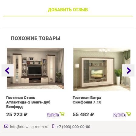
Гостиная Стиль
Гостиная Витра
Г
Атлантида-2 Венге-дуб
Симфония 7.10
Белфорд
25 223 ₽
55 482 ₽
Купить
Купить
info@drawing-room.ru
+7 (903) 000-00-00
КАТАЛОГ
ИНФОРМАЦИЯ
ГОРОДА
Коллекции
О проекте
Весь мир
Зеркала
Контакты
Екатеринбург
Комоды
Дизайн
Столы
Доставка и Оплата