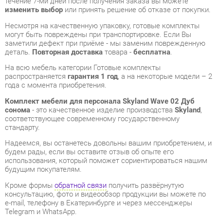
На всю мебель категории Готовые комплекты
распространяется
гарантия 1 год
, а на некоторые модели – 2
года с момента приобретения.
Комплект мебели для персонала Skyland Wave 02 Дуб
сонома
- это качественное изделие производства
Skyland
,
соответствующее современному государственному
стандарту.
Надеемся, вы останетесь довольны вашим приобретением, и
будем рады, если вы оставите отзыв об опыте его
использования, который поможет сориентироваться нашим
будущим покупателям.
Кроме формы
обратной связи
получить развёрнутую
консультацию, фото и видеообзор продукции вы можете по
e-mail, телефону в Екатеринбурге и через мессенджеры
Telegram и WhatsApp.
Готовые комплекты также можно сравнить между собой в
нашем шоу-руме и купить Комплект мебели для персонала
Skyland Wave 02 Дуб сонома, самостоятельно забрав его с
нашего центрального склада в г. Екатеринбург. Полный
список адресов и магазинов смотрите на странице
контактов
.