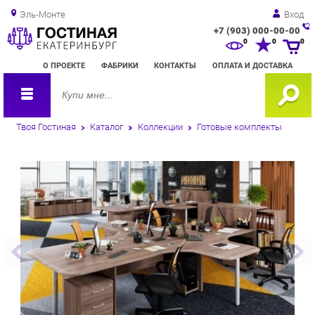
Эль-Монте
Вход
+7 (903) 000-00-00
Зак
0
0
0
обр
О ПРОЕКТЕ
ФАБРИКИ
КОНТАКТЫ
ОПЛАТА И ДОСТАВКА
зво
Твоя Гостиная
Каталог
Коллекции
Готовые комплекты