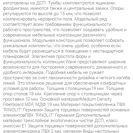
соответствует всем требованиям функциональности
рабочего пространства, что позволяет создавать удобные и
современные мебельные композиции различного
функционала. Модульная конструкция позволяет собирать
уникальные комплекты, что очень удобно, особенно если
мебель будет размещаться в помещении с нестандартной
планировкой. Элегантная простота форм и
функциональность коллекции Wave представляют широкие
возможности для построения современного, динамичного и
удобного интерьера. Подобная мебель не сужает
пространство за счет лаконичности дизайна и четкого изгиба
линий. Это отличное решение для обеспечения комфортных
условий для работы. Толщина столешницы19 мм. Толщина
опор столов 18 мм. Крепление опор к столешницам через
проставки 10 мм. Основной материалMedium Density
Fiberboard MDF, МДФ 19 мм Материал покрытияпленка ПВХ
"RINOLIT" Германия Защита торцевых поверхностей основных
элементовПВХ "RINOLIT" Германия Дополнительный
материал трехслойное экологически чистое ДСП, класс
эмиссии Е1 Защита торцевых поверхностей дополнительных
элементовкромка ПВХ 2 мм, меламин Виды настольных
перегородокЛДСП, ДСП+Ткань Крепление
перегородокметаллические кронштейны-зажимы с миним
Условия покупки