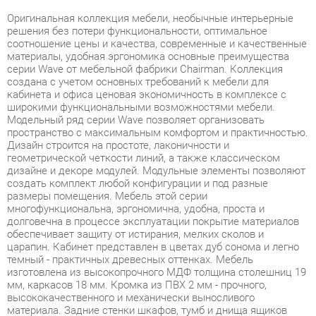
соотношение цены и качества, современные и качественные
материалы, удобная эргономика основные преимущества
серии Wave от мебельной фабрики Chairman. Коллекция
создана с учетом основных требований к мебели для
кабинета и офиса ценовая экономичность в комплексе с
широкими функциональными возможностями мебели.
Модельный ряд серии Wave позволяет организовать
пространство с максимальным комфортом и практичностью.
Дизайн строится на простоте, лаконичности и
геометрической четкости линий, а также классическом
дизайне и декоре модулей. Модульные элементы позволяют
создать комплект любой конфигурации и под разные
размеры помещения. Мебель этой серии
многофункциональна, эргономична, удобна, проста и
долговечна в процессе эксплуатации покрытие материалов
обеспечивает защиту от истирания, мелких сколов и
царапин. Кабинет представлен в цветах дуб сонома и легно
темный - практичных древесных оттенках. Мебель
изготовлена из высокопрочного МДФ толщина столешниц 19
мм, каркасов 18 мм. Кромка из ПВХ 2 мм - прочного,
высококачественного и механически выносливого
материала. Задние стенки шкафов, тумб и днища ящиков
изготовлены из ДСП. Тумбы комплектуются ящиками-
фолдингами, имеются также и центральные замки. Опоры
регулируются по высоте до 15 мм, что позволят
компенсировать неровности пола. Модельный ряд