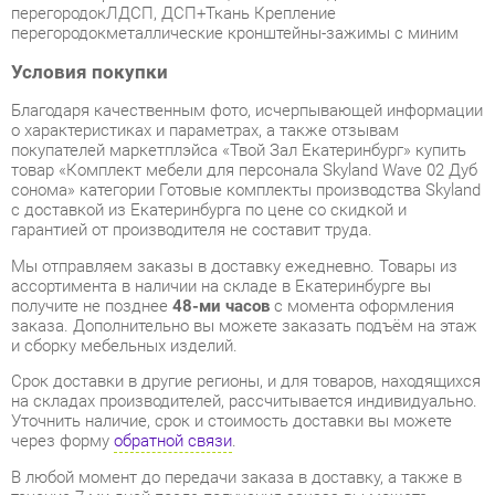
Благодаря качественным фото, исчерпывающей информации
о характеристиках и параметрах, а также отзывам
покупателей маркетплэйса «Твой Зал Екатеринбург» купить
товар «Комплект мебели для персонала Skyland Wave 02 Дуб
сонома» категории Готовые комплекты производства Skyland
с доставкой из Екатеринбурга по цене со скидкой и
гарантией от производителя не составит труда.
Мы отправляем заказы в доставку ежедневно. Товары из
ассортимента в наличии на складе в Екатеринбурге вы
получите не позднее
48-ми часов
с момента оформления
заказа. Дополнительно вы можете заказать подъём на этаж
и сборку мебельных изделий.
Срок доставки в другие регионы, и для товаров, находящихся
на складах производителей, рассчитывается индивидуально.
Уточнить наличие, срок и стоимость доставки вы можете
через форму
обратной связи
.
В любой момент до передачи заказа в доставку, а также в
течение 7-ми дней после получения заказа вы можете
изменить выбор
или принять решение об отказе от покупки.
Несмотря на качественную упаковку, готовые комплекты
могут быть повреждены при транспортировке. Если Вы
заметили дефект при приёме - мы заменим поврежденную
деталь.
Повторная доставка
товара -
бесплатна
.