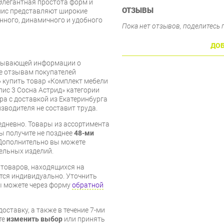
 Элегантная простота форм и
ОТЗЫВЫ
лис представляют широкие
нного, динамичного и удобного
Пока нет отзывов, поделитесь
ДОБ
рпывающей информации о
же отзывам покупателей
» купить товар «Комплект мебели
ис 3 Сосна Астрид» категории
а с доставкой из Екатеринбурга
изводителя не составит труда.
дневно. Товары из ассортимента
вы получите не позднее
48-ми
Дополнительно вы можете
бельных изделий.
я товаров, находящихся на
тся индивидуально. Уточнить
вы можете через форму
обратной
оставку, а также в течение 7-ми
те
изменить выбор
или принять