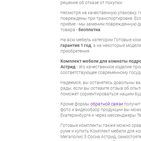
решение об отказе от покупки.
Несмотря на качественную упаковку, 
повреждены при транспортировке. Есл
приёме - мы заменим поврежденную д
товара -
бесплатна
.
На всю мебель категории Готовые ко
гарантия 1 год
, а на некоторые модели
приобретения.
Комплект мебели для комнаты подро
Астрид
- это качественное изделие пр
соответствующее современному госуд
Надеемся, вы останетесь довольны ва
рады, если вы оставите отзыв об опыт
поможет сориентироваться нашим бу
Кроме формы
обратной связи
получит
фото и видеообзор продукции вы может
Екатеринбурге и через мессенджеры Te
Готовые комплекты также можно срав
руме и купить Комплект мебели для к
Мегаполис 3 Сосна Астрид, самостояте