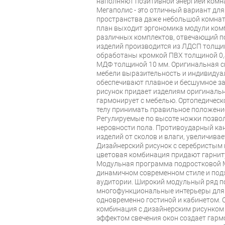
наполняют позитивной энергией комна
Мегаполис - это отличный вариант дл
пространства даже небольшой комнаты
план выходит эргономика модули ком
различных комплектов, отвечающий п
изделий производится из ЛДСП толщин
обработаны кромкой ПВХ толщиной 0,
МДФ толщиной 10 мм. Оригинальная с
мебели выразительность и индивидуал
обеспечивают плавное и бесшумное з
рисунок придает изделиям оригинальн
гармонирует с мебелью. Ортопедическ
телу принимать правильное положение
Регулируемые по высоте ножки позво
неровности пола. Противоударный ка
изделий от сколов и влаги, увеличива
Дизайнерский рисунок с серебристым
цветовая комбинация придают гарнит
Модульная программа подростковой 
динамичном современном стиле и под
аудитории. Широкий модульный ряд п
многофункциональные интерьеры для п
одновременно гостиной и кабинетом.
комбинация с дизайнерским рисунком
эффектом свечения окон создает гар