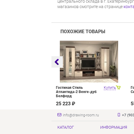
центрального склада в г. Екатеринбур
магазинов смотрите на странице
конт
ПОХОЖИЕ ТОВАРЫ
оцелевого
Купить
Гостиная Стиль
Купить
Г
я Олмеко
Атлантида-2 Венге-дуб
С
елый Белый
Белфорд
₽
25 223 ₽
5
info@drawing-room.ru
+7 (90
КАТАЛОГ
ИНФОРМАЦИЯ