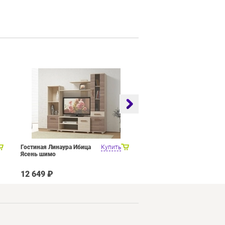
Гостиная Линаура Ибица
Купить
Набор мебели для общей
Ясень шимо
комнаты SMART мебель
Венера Венге Цаво Дуб
Белфорт с рисунком
12 649 ₽
27 449 ₽