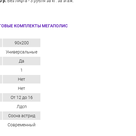
0 р.
Без лифта - 3 рубля за кг. за этаж.
ТОВЫЕ КОМПЛЕКТЫ МЕГАПОЛИС
90х200
Универсальные
Да
1
Нет
Нет
От 12 до 16
Лдсп
Сосна астрид
Современный