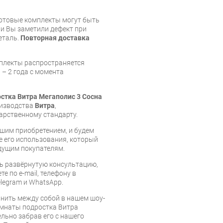
готовые комплекты могут быть
и Вы заметили дефект при
еталь.
Повторная доставка
мплекты распространяется
 – 2 года с момента
стка Витра Мегаполис 3 Сосна
оизводства
Витра
,
арственному стандарту.
шим приобретением, и будем
е его использования, который
дущим покупателям.
ь развёрнутую консультацию,
е по e-mail, телефону в
legram и WhatsApp.
нить между собой в нашем шоу-
омнаты подростка Витра
льно забрав его с нашего