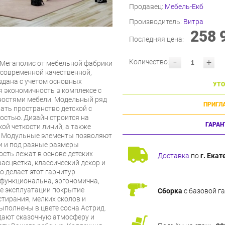
Продавец:
Мебель-Екб
Производитель:
Витра
258 
Последняя цена:
-
+
Количество:
 Мегаполис от мебельной фабрики
современной качественной,
здана с учетом основных
УТО
я экономичность в комплексе с
остями мебели. Модельный ряд
ПРИГЛ
ать пространство детской с
стью. Дизайн строится на
ГАРАН
кой четкости линий, а также
й. Модульные элементы позволяют
и и под разные размеры
ость лежат в основе детских
Доставка
по
г. Екат
асцветка, классический декор и
о делает этот гарнитур
офункциональна, эргономична,
се эксплуатации покрытие
Сборка
с базовой г
стирания, мелких сколов и
ыполнены в цвете сосна Астрид.
дают сказочную атмосферу и