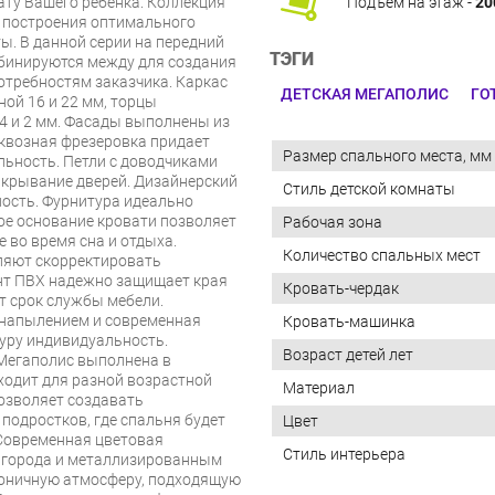
ту Вашего ребенка. Коллекция
Подъём на этаж -
20
я построения оптимального
. В данной серии на передний
ТЭГИ
бинируются между для создания
отребностям заказчика. Каркас
ДЕТСКАЯ МЕГАПОЛИС
ГО
ой 16 и 22 мм, торцы
4 и 2 мм. Фасады выполнены из
квозная фрезеровка придает
Размер спального места, мм
ьность. Петли с доводчиками
акрывание дверей. Дизайнерский
Стиль детской комнаты
ость. Фурнитура идеально
ое основание кровати позволяет
Рабочая зона
 во время сна и отдыха.
Количество спальных мест
ляют скорректировать
нт ПВХ надежно защищает края
Кровать-чердак
ет срок службы мебели.
 напылением и современная
Кровать-машинка
уру индивидуальность.
Возраст детей лет
Мегаполис выполнена в
ходит для разной возрастной
Материал
озволяет создавать
одростков, где спальня будет
Цвет
 Современная цветовая
Стиль интерьера
 города и металлизированным
моничную атмосферу, подходящую