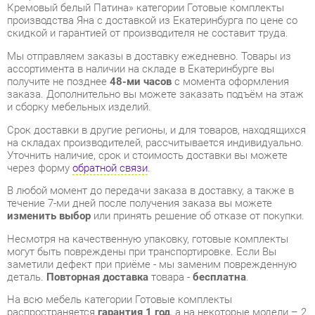
получите не позднее
48-ми часов
с момента оформления
заказа. Дополнительно вы можете заказать подъём на этаж
и сборку мебельных изделий.
Срок доставки в другие регионы, и для товаров, находящихся
на складах производителей, рассчитывается индивидуально.
Уточнить наличие, срок и стоимость доставки вы можете
через форму
обратной связи
.
В любой момент до передачи заказа в доставку, а также в
течение 7-ми дней после получения заказа вы можете
изменить выбор
или принять решение об отказе от покупки.
Несмотря на качественную упаковку, готовые комплекты
могут быть повреждены при транспортировке. Если Вы
заметили дефект при приёме - мы заменим поврежденную
деталь.
Повторная доставка
товара -
бесплатна
.
На всю мебель категории Готовые комплекты
распространяется
гарантия 1 год
, а на некоторые модели – 2
года с момента приобретения.
Комплект мебели для гостиной Яна Марлен 9 Кремовый
белый Патина
- это качественное изделие производства
Яна
, соответствующее современному государственному
стандарту.