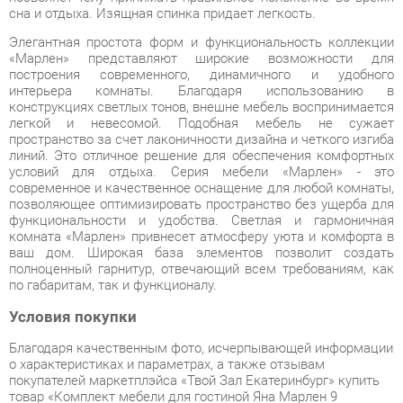
интерьера комнаты. Благодаря использованию в
конструкциях светлых тонов, внешне мебель воспринимается
легкой и невесомой. Подобная мебель не сужает
пространство за счет лаконичности дизайна и четкого изгиба
линий. Это отличное решение для обеспечения комфортных
условий для отдыха. Серия мебели «Марлен» - это
современное и качественное оснащение для любой комнаты,
позволяющее оптимизировать пространство без ущерба для
функциональности и удобства. Светлая и гармоничная
комната «Марлен» привнесет атмосферу уюта и комфорта в
ваш дом. Широкая база элементов позволит создать
полноценный гарнитур, отвечающий всем требованиям, как
по габаритам, так и функционалу.
Условия покупки
Благодаря качественным фото, исчерпывающей информации
о характеристиках и параметрах, а также отзывам
покупателей маркетплэйса «Твой Зал Екатеринбург» купить
товар «Комплект мебели для гостиной Яна Марлен 9
Кремовый белый Патина» категории Готовые комплекты
производства Яна с доставкой из Екатеринбурга по цене со
скидкой и гарантией от производителя не составит труда.
Мы отправляем заказы в доставку ежедневно. Товары из
ассортимента в наличии на складе в Екатеринбурге вы