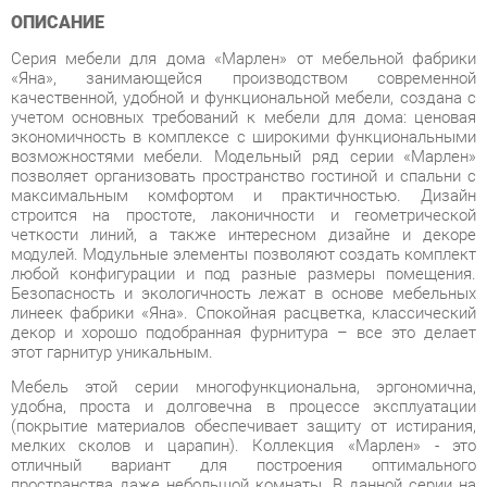
«Яна», занимающейся производством современной
качественной, удобной и функциональной мебели, создана с
учетом основных требований к мебели для дома: ценовая
экономичность в комплексе с широкими функциональными
возможностями мебели. Модельный ряд серии «Марлен»
позволяет организовать пространство гостиной и спальни с
максимальным комфортом и практичностью. Дизайн
строится на простоте, лаконичности и геометрической
четкости линий, а также интересном дизайне и декоре
модулей. Модульные элементы позволяют создать комплект
любой конфигурации и под разные размеры помещения.
Безопасность и экологичность лежат в основе мебельных
линеек фабрики «Яна». Спокойная расцветка, классический
декор и хорошо подобранная фурнитура – все это делает
этот гарнитур уникальным.
Мебель этой серии многофункциональна, эргономична,
удобна, проста и долговечна в процессе эксплуатации
(покрытие материалов обеспечивает защиту от истирания,
мелких сколов и царапин). Коллекция «Марлен» - это
отличный вариант для построения оптимального
пространства даже небольшой комнаты. В данной серии на
передний план выходит эргономика — модули
комбинируются между для создания различных комплектов,
отвечающий потребностям заказчика. Модульность и
мобильность набора предоставляют безграничные