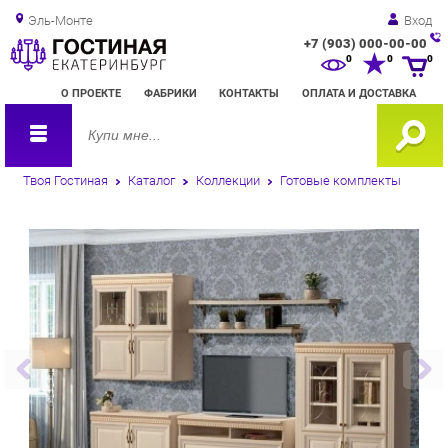
Эль-Монте
Вход
+7 (903) 000-00-00
Зак
0
0
0
обр
О ПРОЕКТЕ
ФАБРИКИ
КОНТАКТЫ
ОПЛАТА И ДОСТАВКА
зво
Твоя Гостиная
Каталог
Коллекции
Готовые комплекты