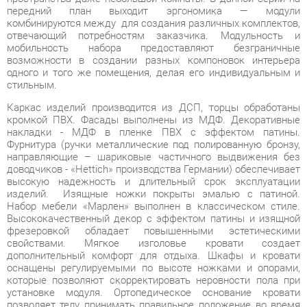
возможности в создании разных компоновок интерьера
одного и того же помещения, делая его индивидуальным и
стильным.
Каркас изделий производится из ДСП, торцы обработаны
кромкой ПВХ. Фасады выполнены из МДФ. Декоративные
накладки - МДФ в пленке ПВХ с эффектом патины.
Фурнитура (ручки металлические под полированную бронзу,
направляющие – шариковые частичного выдвижения без
доводчиков - «Hettich» производства Германии) обеспечивает
высокую надежность и длительный срок эксплуатации
изделий. Изящные ножки покрыты эмалью с патиной.
Набор мебели «Марлен» выполнен в классическом стиле.
Высококачественный декор с эффектом патины и изящной
фрезеровкой обладает повышенными эстетическими
свойствами. Мягкое изголовье кровати создает
дополнительный комфорт для отдыха. Шкафы и кровати
оснащены регулируемыми по высоте ножками и опорами,
которые позволяют скорректировать неровности пола при
установке модуля. Ортопедическое основание кровати
позволяет телу принимать правильное положение во время
сна и отдыха. Изящная спинка придает легкость.
Элегантная простота форм и функциональность коллекции
«Марлен» представляют широкие возможности для
построения современного, динамичного и удобного