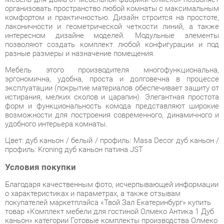
интересном дизайне моделей. Модульные элементы
позволяют создать комплект любой конфигурации и под
разные размеры и назначение помещения.
Мебель этого производителя многофункциональна,
эргономична, удобна, проста и долговечна в процессе
эксплуатации (покрытие материалов обеспечивает защиту от
истирания, мелких сколов и царапин). Элегантная простота
форм и функциональность комода представляют широкие
возможности для построения современного, динамичного и
удобного интерьера комнаты.
Цвет: дуб каньон / белый / профиль: Masa Decor дуб каньон /
профиль: Kroning дуб каньон патина JST
Условия покупки
Благодаря качественным фото, исчерпывающей информации
о характеристиках и параметрах, а также отзывам
покупателей маркетплэйса «Твой Зал Екатеринбург» купить
товар «Комплект мебели для гостиной Олмеко Антика 1 Дуб
каньон» категории Готовые комплекты производства Олмеко
с доставкой из Екатеринбурга по цене со скидкой и
гарантией от производителя не составит труда.
Мы отправляем заказы в доставку ежедневно. Товары из