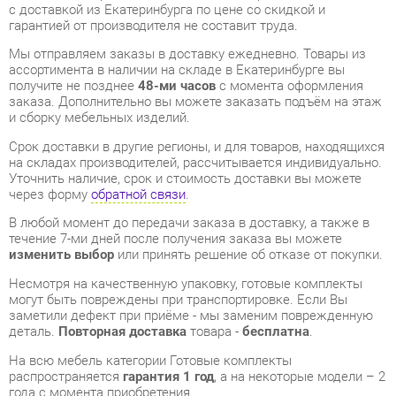
ассортимента в наличии на складе в Екатеринбурге вы
получите не позднее
48-ми часов
с момента оформления
заказа. Дополнительно вы можете заказать подъём на этаж
и сборку мебельных изделий.
Срок доставки в другие регионы, и для товаров, находящихся
на складах производителей, рассчитывается индивидуально.
Уточнить наличие, срок и стоимость доставки вы можете
через форму
обратной связи
.
В любой момент до передачи заказа в доставку, а также в
течение 7-ми дней после получения заказа вы можете
изменить выбор
или принять решение об отказе от покупки.
Несмотря на качественную упаковку, готовые комплекты
могут быть повреждены при транспортировке. Если Вы
заметили дефект при приёме - мы заменим поврежденную
деталь.
Повторная доставка
товара -
бесплатна
.
На всю мебель категории Готовые комплекты
распространяется
гарантия 1 год
, а на некоторые модели – 2
года с момента приобретения.
Комплект мебели для гостиной Олмеко Антика 1 Дуб
каньон
- это качественное изделие производства
Олмеко
,
соответствующее современному государственному
стандарту.