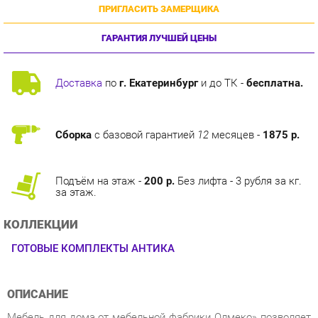
ГАРАНТИЯ ЛУЧШЕЙ ЦЕНЫ
Доставка
по
г. Екатеринбург
и до ТК -
бесплатна.
Сборка
с базовой гарантией
12
месяцев -
1875 р.
Подъём на этаж -
200 р.
Без лифта - 3 рубля за кг.
за этаж.
КОЛЛЕКЦИИ
ГОТОВЫЕ КОМПЛЕКТЫ АНТИКА
ОПИСАНИЕ
Мебель для дома от мебельной фабрики Олмеко» позволяет
организовать пространство любой комнаты с максимальным
комфортом и практичностью. Дизайн строится на простоте,
лаконичности и геометрической четкости линий, а также