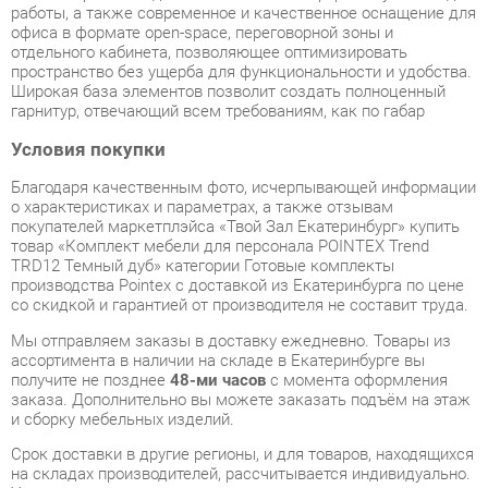
гарнитур, отвечающий всем требованиям, как по габар
Условия покупки
Благодаря качественным фото, исчерпывающей информации
о характеристиках и параметрах, а также отзывам
покупателей маркетплэйса «Твой Зал Екатеринбург» купить
товар «Комплект мебели для персонала POINTEX Trend
TRD12 Темный дуб» категории Готовые комплекты
производства Pointex с доставкой из Екатеринбурга по цене
со скидкой и гарантией от производителя не составит труда.
Мы отправляем заказы в доставку ежедневно. Товары из
ассортимента в наличии на складе в Екатеринбурге вы
получите не позднее
48-ми часов
с момента оформления
заказа. Дополнительно вы можете заказать подъём на этаж
и сборку мебельных изделий.
Срок доставки в другие регионы, и для товаров, находящихся
на складах производителей, рассчитывается индивидуально.
Уточнить наличие, срок и стоимость доставки вы можете
через форму
обратной связи
.
В любой момент до передачи заказа в доставку, а также в
течение 7-ми дней после получения заказа вы можете
изменить выбор
или принять решение об отказе от покупки.