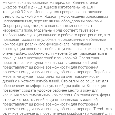
направляющими, верхние ящики оборудованы замками.
Опоры регулируются, что позволят компенсировать
неровности пола. Модельный ряд соответствует всем
требованиям функциональности рабочего пространства, что
позволяет создавать удобные и современные мебельные
композиции различного функционала. Модульная
конструкция позволяет собирать уникальные комплекты, что
очень удобно, особенно если мебель будет размещаться в
помещении с нестандартной планировкой. Элегантная
простота форм и функциональность коллекции Trend
представляют широкие возможности для построения
современного, динамичного и удобного интерьера. Подобная
мебель не сужает пространство за счет лаконичности
дизайна и четкого изгиба линий. Это отличное решение для
обеспечения комфортных условий для работы. Коллекция
позволяет создать удобное рабочее место и зону для
хранения с максимальным комфортом. Лаконичность форм,
строгая четкость линий и функциональность изделий
представляют широкие возможности для построения
современного, динамичного и удобного интерьера. Trend - это
отличное решение для обеспечения комфортных условий для
работы, а также современное и качественное оснащение для
офиса в формате open-space, переговорной зоны и
отдельного кабинета, позволяющее оптимизировать
пространство без ущерба для функциональности и удобства.
Широкая база элементов позволит создать полноценный