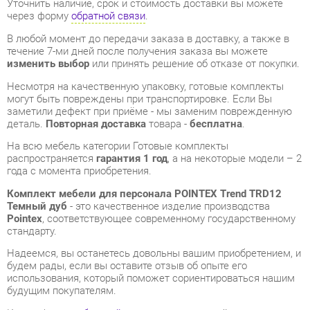
Несмотря на качественную упаковку, готовые комплекты
могут быть повреждены при транспортировке. Если Вы
заметили дефект при приёме - мы заменим поврежденную
деталь.
Повторная доставка
товара -
бесплатна
.
На всю мебель категории Готовые комплекты
распространяется
гарантия 1 год
, а на некоторые модели – 2
года с момента приобретения.
Комплект мебели для персонала POINTEX Trend TRD12
Темный дуб
- это качественное изделие производства
Pointex
, соответствующее современному государственному
стандарту.
Надеемся, вы останетесь довольны вашим приобретением, и
будем рады, если вы оставите отзыв об опыте его
использования, который поможет сориентироваться нашим
будущим покупателям.
Кроме формы
обратной связи
получить развёрнутую
консультацию, фото и видеообзор продукции вы можете по
e-mail, телефону в Екатеринбурге и через мессенджеры
Telegram и WhatsApp.
Готовые комплекты также можно сравнить между собой в
нашем шоу-руме и купить Комплект мебели для персонала
POINTEX Trend TRD12 Темный дуб, самостоятельно забрав