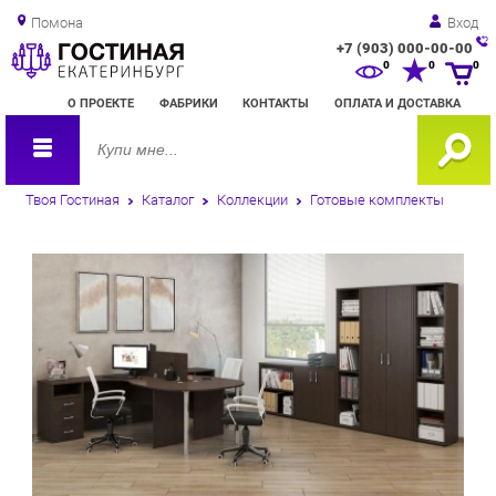
Помона
Вход
+7 (903) 000-00-00
Зак
0
0
0
обр
О ПРОЕКТЕ
ФАБРИКИ
КОНТАКТЫ
ОПЛАТА И ДОСТАВКА
зво
Твоя Гостиная
Каталог
Коллекции
Готовые комплекты