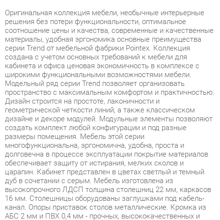
соотношение цены и качества, современные и качественные
материалы, удобная эргономика основные преимущества
серии Trend от мебельной фабрики Pointex. Коллекция
создана с учетом основных требований к мебели для
кабинета и офиса ценовая экономичность в комплексе с
широкими функциональными возможностями мебели.
Модельный ряд серии Trend позволяет организовать
пространство с максимальным комфортом и практичностью.
Дизайн строится на простоте, лаконичности и
геометрической четкости линий, а также классическом
дизайне и декоре модулей. Модульные элементы позволяют
создать комплект любой конфигурации и под разные
размеры помещения. Мебель этой серии
многофункциональна, эргономична, удобна, проста и
долговечна в процессе эксплуатации покрытие материалов
обеспечивает защиту от истирания, мелких сколов и
царапин. Кабинет представлен в цветах светлый и темный
дуб в сочетании с серым. Мебель изготовлена из
высокопрочного ЛДСП толщина столешниц 22 мм, каркасов
16 мм. Столешницы оборудованы заглушками под кабель-
канал. Опоры приставок столов металлические. Кромка из
АБС 2 мм и ПВХ 0,4 мм - прочных, высококачественных и
механически выносливых материалов. Задние стенки
шкафов, тумб и днища ящиков изготовлены из ДВП
толщиной 3,2 мм. Используется прозрачное закаленное
стекло толщиной 5 мм. Ящики тумб оснащены роликовыми