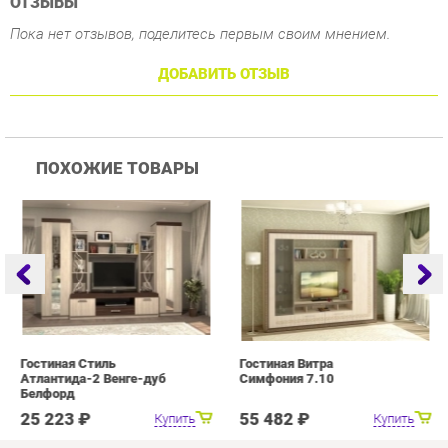
ПОХОЖИЕ ТОВАРЫ
Гостиная Стиль
Гостиная Витра
Г
Атлантида-2 Венге-дуб
Симфония 7.10
Белфорд
25 223 ₽
55 482 ₽
Купить
Купить
info@drawing-room.ru
+7 (903) 000-00-00
КАТАЛОГ
ИНФОРМАЦИЯ
ГОРОДА
Коллекции
О проекте
Весь мир
Зеркала
Контакты
Екатеринбург
Комоды
Дизайн