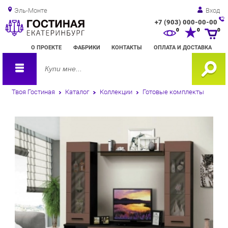
Эль-Монте
Вход
+7 (903) 000-00-00
Зак
0
0
0
обр
О ПРОЕКТЕ
ФАБРИКИ
КОНТАКТЫ
ОПЛАТА И ДОСТАВКА
зво
Твоя Гостиная
Каталог
Коллекции
Готовые комплекты