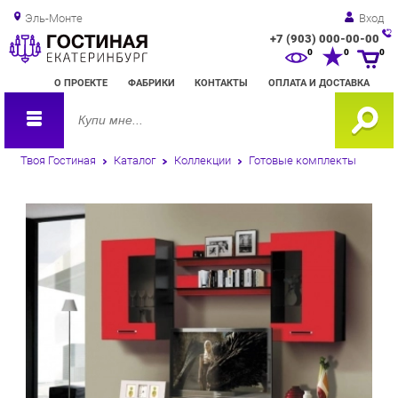
Эль-Монте
Вход
+7 (903) 000-00-00
Зак
0
0
0
обр
О ПРОЕКТЕ
ФАБРИКИ
КОНТАКТЫ
ОПЛАТА И ДОСТАВКА
зво
Твоя Гостиная
Каталог
Коллекции
Готовые комплекты