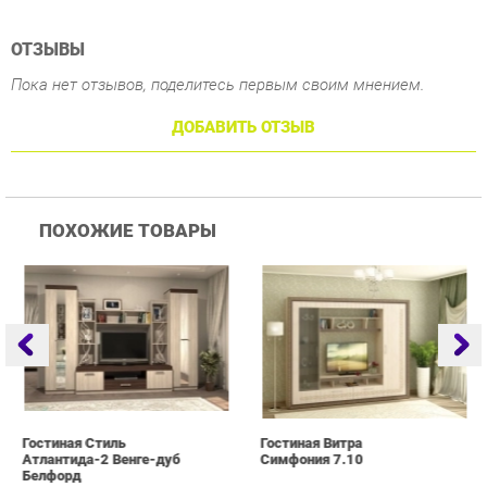
ДОБАВИТЬ ОТЗЫВ
ПОХОЖИЕ ТОВАРЫ
Гостиная Стиль
Гостиная Витра
Г
Атлантида-2 Венге-дуб
Симфония 7.10
Белфорд
25 223 ₽
55 482 ₽
Купить
Купить
info@drawing-room.ru
+7 (903) 000-00-00
КАТАЛОГ
ИНФОРМАЦИЯ
ГОРОДА