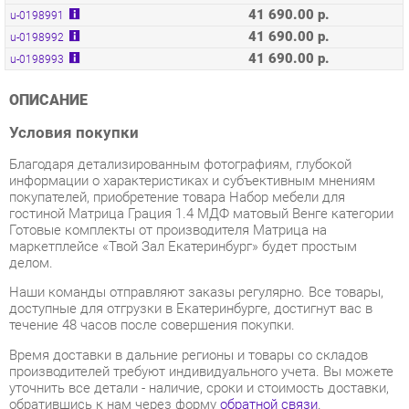
41 690.00 р.
u-0198993
ОПИСАНИЕ
Условия покупки
Благодаря детализированным фотографиям, глубокой
информации о характеристиках и субъективным мнениям
покупателей, приобретение товара Набор мебели для
гостиной Матрица Грация 1.4 МДФ матовый Венге категории
Готовые комплекты от производителя Матрица на
маркетплейсе «Твой Зал Екатеринбург» будет простым
делом.
Наши команды отправляют заказы регулярно. Все товары,
доступные для отгрузки в Екатеринбурге, достигнут вас в
течение 48 часов после совершения покупки.
Время доставки в дальние регионы и товары со складов
производителей требуют индивидуального учета. Вы можете
уточнить все детали - наличие, сроки и стоимость доставки,
обратившись к нам через форму
обратной связи
.
В любое время, пока ваш заказ еще не был отправлен, или в
течение недели после его получения, вы вправе изменить
свое решение и отказаться от покупки.