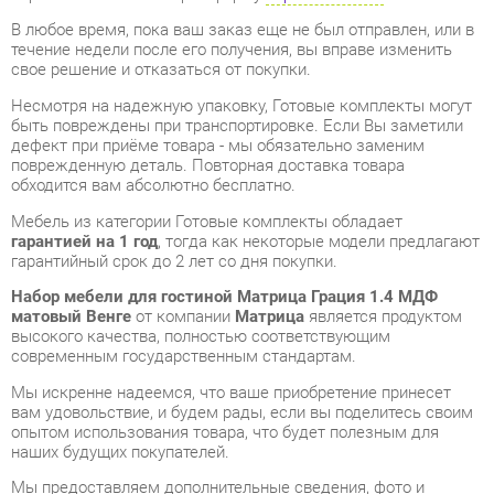
Несмотря на надежную упаковку, Готовые комплекты могут
быть повреждены при транспортировке. Если Вы заметили
дефект при приёме товара - мы обязательно заменим
поврежденную деталь. Повторная доставка товара
обходится вам абсолютно бесплатно.
Мебель из категории Готовые комплекты обладает
гарантией на 1 год
, тогда как некоторые модели предлагают
гарантийный срок до 2 лет со дня покупки.
Набор мебели для гостиной Матрица Грация 1.4 МДФ
матовый Венге
от компании
Матрица
является продуктом
высокого качества, полностью соответствующим
современным государственным стандартам.
Мы искренне надеемся, что ваше приобретение принесет
вам удовольствие, и будем рады, если вы поделитесь своим
опытом использования товара, что будет полезным для
наших будущих покупателей.
Мы предоставляем дополнительные сведения, фото и
обзоры продукции, которые вы можете получить,
связавшись с нами через форму на сайте, электронную
почту, звонок в Екатеринбург или через мессенджеры Skype,
Telegram и WhatsApp.