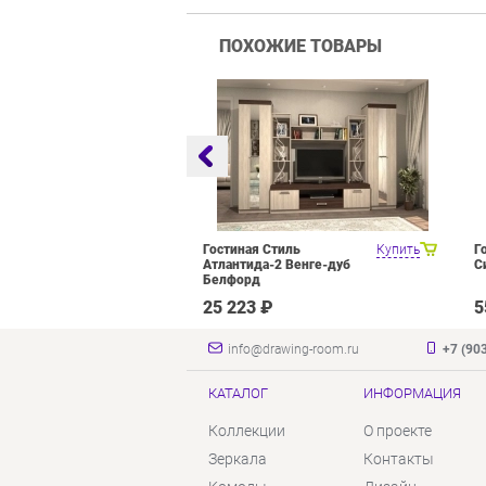
ПОХОЖИЕ ТОВАРЫ
оцелевого
Купить
Гостиная Стиль
Купить
Г
я Олмеко
Атлантида-2 Венге-дуб
С
елый Белый
Белфорд
₽
25 223 ₽
5
info@drawing-room.ru
+7 (90
КАТАЛОГ
ИНФОРМАЦИЯ
Коллекции
О проекте
Зеркала
Контакты