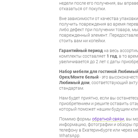
недели после его получения, вы вправ
отказаться от покупки.
Вне зависимости от качества упаковк
получить повреждения во время перев
либо дефект при получении товара, м
поврежденный элемент. Передоставлен
стоить вам ни копейки.
Гарантийный период
на весь ассорти
комплекты составляет
1 год
, в то вр
увеличивается до 2 лет с даты приобре
Набор мебели для гостиной Любимый
Орех/Монте белый
- это высококачес
Любимый дом
, соответствующий ак
стандартам.
Нам будет приятно, если вы останет
приобретением и решите оставить отз
который поможет нашим будущим кли
Помимо формы
обратной связи
, вы м
информацию, фотографии и обзоры про
телефону в Екатеринбурге или через м
WhatsApp.