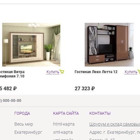
остиная Витра
Купить
Гостиная Леко Лотта 12
Купить
имфония 7.10
5 482 ₽
27 323 ₽
3) 000-00-00
ГОРОДА
КАРТА САЙТА
КОНТАКТЫ
Весь мир
html-карта
Шоурум и склад самовы
Екатеринбург
xml-карта
Адрес: г. Екатеринбург, п