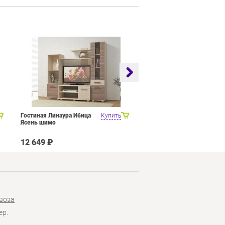
Гостиная Линаура Ибица
Купить
Набор мебели для общей
Ясень шимо
комнаты SMART мебель
Венера Венге Цаво Дуб
Белфорт с рисунком
12 649 ₽
27 449 ₽
воза
ер.