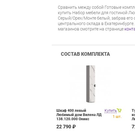
Cравнить между собой Готовые компл
купить Набор мебели для гостиной Л
Серый/Орех/Монте белый, забрав его 
центрального склада в Екатеринбурге.
магазинов смотрите на странице
конт
СОСТАВ КОМПЛЕКТА
Шкаф 400 левый
Купить
Т
Любимый дом Вилена ЛД
к
1
шт.
138.120.000 Оникс
Л
Серый/Монте белый
1
22 790 ₽
7
С
б