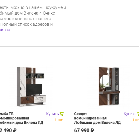
екты можно в нашем шоу-руме и
юбимый дом Вилена 4 Оникс
самостоятельно с нашего
 Полный список адресов и
актов
.
умба ТВ
Купить
Секция
Купить
омбинированная
комбинированная
1
шт.
1
ш
юбимый дом Вилена ЛД
Любимый дом Вилена ЛД
38.130.000 Оникс
138.110.000 Оникс
2 490 ₽
67 990 ₽
ерый/Орех/Монте
Серый/Орех/Монте
елый
белый