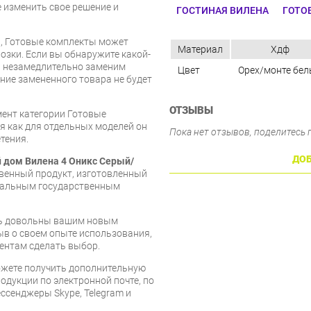
е изменить свое решение и
ГОСТИНАЯ ВИЛЕНА
ГОТО
и, Готовые комплекты может
Материал
Хдф
озки. Если вы обнаружите какой-
ы незамедлительно заменим
Цвет
Орех/монте бе
ие замененного товара не будет
ОТЗЫВЫ
мент категории Готовые
емя как для отдельных моделей он
Пока нет отзывов, поделитесь
тения.
ДОБ
 дом Вилена 4 Оникс Серый/
твенный продукт, изготовленный
туальным государственным
есь довольны вашим новым
ыв о своем опыте использования,
ентам сделать выбор.
ожете получить дополнительную
дукции по электронной почте, по
ессенджеры Skype, Telegram и