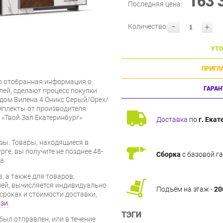
163 
Последняя цена:
-
+
Количество:
УТО
ПРИГЛ
о отобранная информация о
ГАРАН
лей, сделают процесс покупки
дом Вилена 4 Оникс Серый/Орех/
мплекты от производителя
«Твой Зал Екатеринбург»
Доставка
по
г. Екат
зы. Товары, находящиеся в
ге, вы получите не позднее 48-
Сборка
с базовой г
а.
, а также для товаров,
ей, вычисляется индивидуально.
Подъём на этаж -
20
сроках и стоимости доставки,
язи
.
ТЭГИ
был отправлен, или в течение