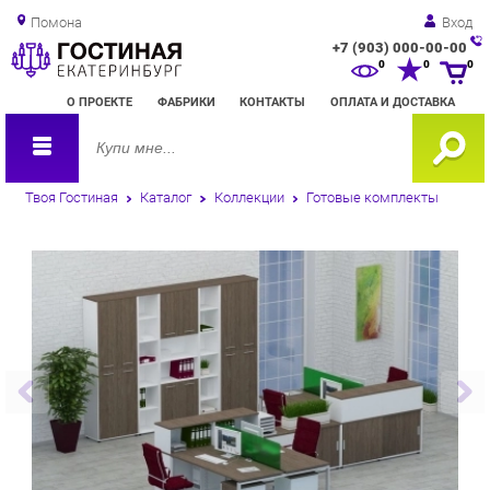
Помона
Вход
+7 (903) 000-00-00
Зак
0
0
0
обр
О ПРОЕКТЕ
ФАБРИКИ
КОНТАКТЫ
ОПЛАТА И ДОСТАВКА
зво
Твоя Гостиная
Каталог
Коллекции
Готовые комплекты