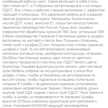
парящей столешницы. Это идеальная мебель для создания
офисов формата open-space. Материалы Экологически
чистая ДСП, класс эмиссии Е1, покрытая износостойким
ламинатом производство Россия Торцы всех лицевых
поверхностей обработаны кромкой ПВХ 2мм, остальные ПВХ
0,45мм производство Германия Стеклянные двери в шкафах
выполнены из матового стекла 4мм Толщина столешниц,
топов тумб и шкафов 22 мм, толщина опор столов, каркасов
шкафов и тумб 16 мм Металлокаркас алюминиевый
металлик матовый муар, разборной конструкции, сечением
60х30мм Настольные экраны двух типов из цветного
матового прозрачного пластика или ЛДСП белого цвета.
Фурнитура Лицевая фурнитура ручки металл, цвет матовый
хром Мебель собрана на эксцентриковые стяжки Все
шкафы, столы, тумбы установлены на регулируемые по
высоте опоры, тумбы подкатные оснащены колесными
опорами В тумбах с выдвижными ящиками установлены
шариковые направляющие Задние стенки шкафов, донья
ящиков тумб ХДФ, задние стенки тумб ЛДСП 16мм Замки в
тумбы и шкафы устанавливаются по желанию Шкафы
высотой 2376мм снабжены фурнитурой для крепления к
стене. Компания ЮНИСМА ведущий производитель
металлокаркасов для офисной мебели в РФ.
Металлокаркасы ЮНИСМА основа стильной и качественной
мебели, проектируются и изготавливаются в соответствии с
современными требованиями к дизайну и