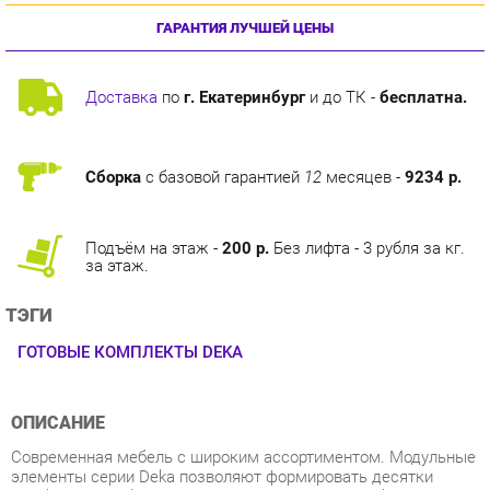
Доставка
по
г. Екатеринбург
и до ТК -
бесплатна.
Сборка
с базовой гарантией
12
месяцев -
9234 р.
Подъём на этаж -
200 р.
Без лифта - 3 рубля за кг.
за этаж.
ТЭГИ
ГОТОВЫЕ КОМПЛЕКТЫ DEKA
ОПИСАНИЕ
Современная мебель с широким ассортиментом. Модульные
элементы серии Deka позволяют формировать десятки
комбинаций рабочих мест. Серия включает в себя столы
трех типов на П- и Л-образном металлокаркасе и на опорах
ЛДСП. Все столы и рабочие станции выполнены с эффектом