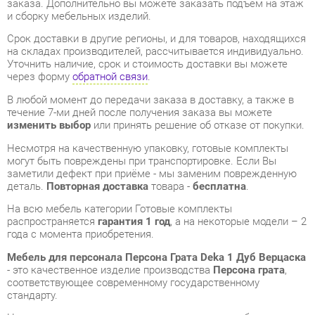
через форму
обратной связи
.
В любой момент до передачи заказа в доставку, а также в
течение 7-ми дней после получения заказа вы можете
изменить выбор
или принять решение об отказе от покупки.
Несмотря на качественную упаковку, готовые комплекты
могут быть повреждены при транспортировке. Если Вы
заметили дефект при приёме - мы заменим поврежденную
деталь.
Повторная доставка
товара -
бесплатна
.
На всю мебель категории Готовые комплекты
распространяется
гарантия 1 год
, а на некоторые модели – 2
года с момента приобретения.
Мебель для персонала Персона Грата Deka 1 Дуб Верцаска
- это качественное изделие производства
Персона грата
,
соответствующее современному государственному
стандарту.
Надеемся, вы останетесь довольны вашим приобретением, и
будем рады, если вы оставите отзыв об опыте его
использования, который поможет сориентироваться нашим
будущим покупателям.
Кроме формы
обратной связи
получить развёрнутую
консультацию, фото и видеообзор продукции вы можете по