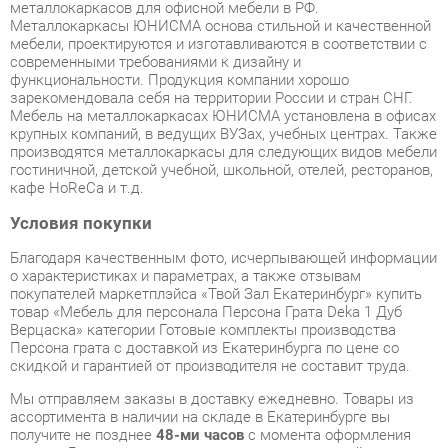
функциональности. Продукция компании хорошо
зарекомендовала себя на территории России и стран СНГ.
Мебель на металлокаркасах ЮНИСМА установлена в офисах
крупных компаний, в ведущих ВУЗах, учебных центрах. Также
производятся металлокаркасы для следующих видов мебели
гостиничной, детской учебной, школьной, отелей, ресторанов,
кафе HoReCa и т.д.
Условия покупки
Благодаря качественным фото, исчерпывающей информации
о характеристиках и параметрах, а также отзывам
покупателей маркетплэйса «Твой Зал Екатеринбург» купить
товар «Мебель для персонала Персона Грата Deka 1 Дуб
Верцаска» категории Готовые комплекты производства
Персона грата с доставкой из Екатеринбурга по цене со
скидкой и гарантией от производителя не составит труда.
Мы отправляем заказы в доставку ежедневно. Товары из
ассортимента в наличии на складе в Екатеринбурге вы
получите не позднее
48-ми часов
с момента оформления
заказа. Дополнительно вы можете заказать подъём на этаж
и сборку мебельных изделий.
Срок доставки в другие регионы, и для товаров, находящихся
на складах производителей, рассчитывается индивидуально.
Уточнить наличие, срок и стоимость доставки вы можете