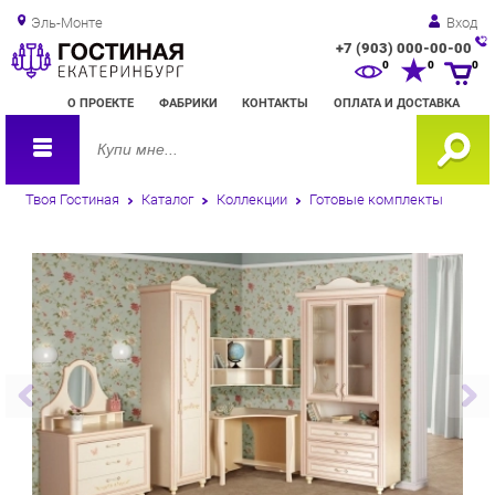
Эль-Монте
Вход
+7 (903) 000-00-00
Зак
0
0
0
обр
О ПРОЕКТЕ
ФАБРИКИ
КОНТАКТЫ
ОПЛАТА И ДОСТАВКА
зво
Твоя Гостиная
Каталог
Коллекции
Готовые комплекты