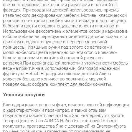
росписи в сочетании с любимым мотивом детского рисунка
бабочки и цветы создают ощущение юности и нежности.
Использование декоративных элементов корон и карнизов в
наборе мебели не перегружают интерьер детской комнаты и
при этом создают ощущение интерьера маленькой
принцессы. Изящные ручки под золото со вставками
молочно-белого цвета идеально сочетаются с кремово-
белым декором и золотистой палитрой рисунков
вензелей.При всей внешней легкости и утонченности мебель
весьма практична в использовании, благодаря надежной
фурнитуре Hettich.Еще одним плюсом детской Алиса
является большое количество различных модулей,
позволяющих собрать комплект для любой комнаты.
Условия покупки
Благодаря качественным фото, исчерпывающей информации
о характеристиках и параметрах, а также отзывам
покупателей маркетплэйса «Твой Зал Екатеринбург» купить
товар «Детская Яна АЛИСА Набор 5» категории Готовые
комплекты производства Яна с доставкой из Екатеринбурга
по цене со скидкой и гарантией от производителя не
составит труда.
Мы отправляем заказы в доставку ежедневно. Товары из
ассортимента в наличии на складе в Екатеринбурге вы