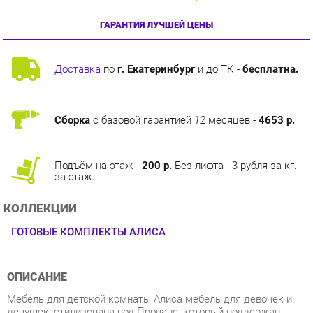
Доставка
по
г. Екатеринбург
и до ТК -
бесплатна.
Сборка
с базовой гарантией
12
месяцев -
4653 р.
Подъём на этаж -
200 р.
Без лифта - 3 рубля за кг.
за этаж.
КОЛЛЕКЦИИ
ГОТОВЫЕ КОМПЛЕКТЫ АЛИСА
ОПИСАНИЕ
Мебель для детской комнаты Алиса мебель для девочек и
девушек, стилизована под Прованс, который поддержан
светлым декором, цветочными рисунками и патиной на
фасадах. При создании детской использовались приемы
итальянского декорирования мебели. Мотивы классической