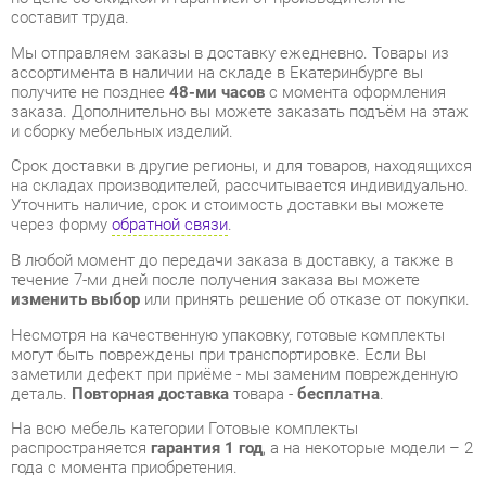
получите не позднее
48-ми часов
с момента оформления
заказа. Дополнительно вы можете заказать подъём на этаж
и сборку мебельных изделий.
Срок доставки в другие регионы, и для товаров, находящихся
на складах производителей, рассчитывается индивидуально.
Уточнить наличие, срок и стоимость доставки вы можете
через форму
обратной связи
.
В любой момент до передачи заказа в доставку, а также в
течение 7-ми дней после получения заказа вы можете
изменить выбор
или принять решение об отказе от покупки.
Несмотря на качественную упаковку, готовые комплекты
могут быть повреждены при транспортировке. Если Вы
заметили дефект при приёме - мы заменим поврежденную
деталь.
Повторная доставка
товара -
бесплатна
.
На всю мебель категории Готовые комплекты
распространяется
гарантия 1 год
, а на некоторые модели – 2
года с момента приобретения.
Детская Яна АЛИСА Набор 5
- это качественное изделие
производства
Яна
, соответствующее современному
государственному стандарту.
Надеемся, вы останетесь довольны вашим приобретением, и