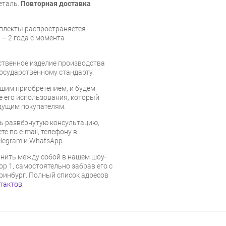
еталь.
Повторная доставка
мплекты распространяется
 – 2 года с момента
ественное изделие производства
осударственному стандарту.
шим приобретением, и будем
е его использования, который
дущим покупателям.
ь развёрнутую консультацию,
е по e-mail, телефону в
legram и WhatsApp.
нить между собой в нашем шоу-
р 1, самостоятельно забрав его с
еринбург. Полный список адресов
тактов
.