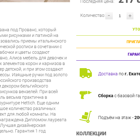
Последняя цена:
-
+
Количество:
ована под Прованс, который
УТО
ыми рисунками и патиной на
ьзовались приемы итальянского
ПРИГЛ
ческой росписи в сочетании с
абочки и цветы создают
ГАРАН
вно, Алиса мебель для девочек и
 элементов корон и карнизов в
р детской, и при этом создают
Доставка
по
г. Екат
ессы. Изящные ручки под золото
оссийского производства
м декором бельгийского
рисунков вензелей. При всей
Сборка
с базовой г
ель весьма практична в
урнитуре Hettich. Еще одним
ьшое количество различных
ект для любой комнаты. На
Подъём на этаж -
20
 награждена Дипломом лауреата
 Лучшая дизайнерская
ельно. Гарантия 1 год
КОЛЛЕКЦИИ