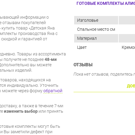
ГОТОВЫЕ КОМПЛЕКТЫ АЛИ
рпывающей информации о
Изголовье
же отзывам покупателей
 купить товар «Детская Яна
Спальное место см
омплекты производства Яна с
Материал
 скидкой и гарантией от
Цвет
Кремо
дневно. Товары из ассортимента
вы получите не позднее
48-ми
ОТЗЫВЫ
Дополнительно вы можете
бельных изделий.
Пока нет отзывов, поделитесь
я товаров, находящихся на
тся индивидуально. Уточнить
ДОБ
вы можете через форму
обратной
оставку, а также в течение 7-ми
те
изменить выбор
или принять
готовые комплекты могут быть
и Вы заметили дефект при