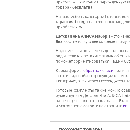
приёме - мы заменим поврежденную д
товара -
бесплатна
.
На всю мебель категории Готовые ко
гарантия 1 год
, а на некоторые модели
приобретения.
Детская Яна АЛИСА Набор 1
- это кач
Яна
, соответствующее современному г
Надеемся, вы останетесь довольны ва
рады, если вы оставите отзыв об опыт
поможет сориентироваться нашим бу
Кроме формы
обратной связи
получит
фото и видеообзор продукции вы может
Екатеринбурге и через мессенджеры Te
Готовые комплекты также можно срав
руме и купить Детская Яна АЛИСА Набо
нашего центрального склада в г. Екат
и магазинов смотрите на странице
кон