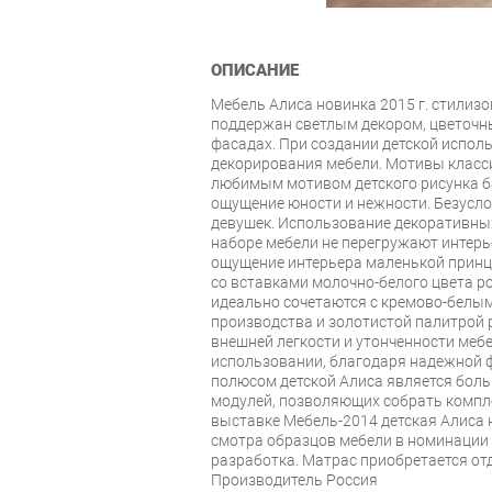
ОПИСАНИЕ
Мебель Алиса новинка 2015 г. стилиз
поддержан светлым декором, цветочн
фасадах. При создании детской испол
декорирования мебели. Мотивы класси
любимым мотивом детского рисунка б
ощущение юности и нежности. Безусло
девушек. Использование декоративных
наборе мебели не перегружают интерье
ощущение интерьера маленькой принц
со вставками молочно-белого цвета р
идеально сочетаются с кремово-белы
производства и золотистой палитрой 
внешней легкости и утонченности меб
использовании, благодаря надежной ф
полюсом детской Алиса является бол
модулей, позволяющих собрать компл
выставке Мебель-2014 детская Алиса
смотра образцов мебели в номинации
разработка. Матрас приобретается отд
Производитель Россия