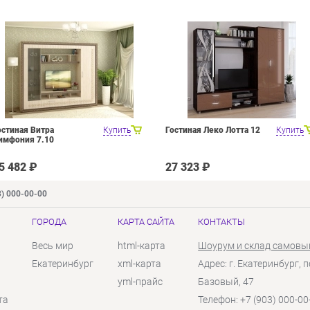
остиная Витра
Купить
Гостиная Леко Лотта 12
Купить
имфония 7.10
5 482 ₽
27 323 ₽
3) 000-00-00
ГОРОДА
КАРТА САЙТА
КОНТАКТЫ
Весь мир
html-карта
Шоурум и склад самовы
Екатеринбург
xml-карта
Адрес: г. Екатеринбург, п
yml-прайс
Базовый, 47
та
Телефон: +7 (903) 000-00