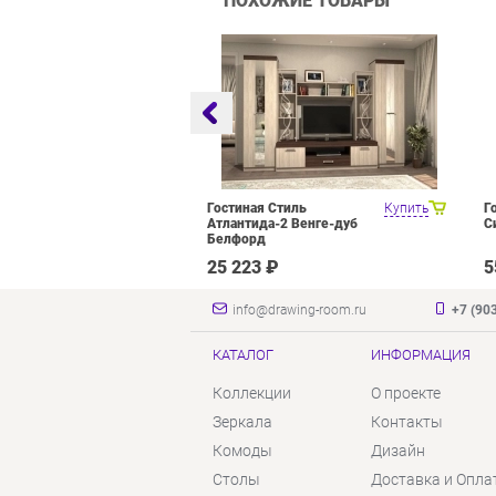
ПОХОЖИЕ ТОВАРЫ
оцелевого
Купить
Гостиная Стиль
Купить
Г
я Олмеко
Атлантида-2 Венге-дуб
С
елый Белый
Белфорд
₽
25 223 ₽
5
info@drawing-room.ru
+7 (90
КАТАЛОГ
ИНФОРМАЦИЯ
Коллекции
О проекте
Зеркала
Контакты
Комоды
Дизайн
Столы
Доставка и Опла