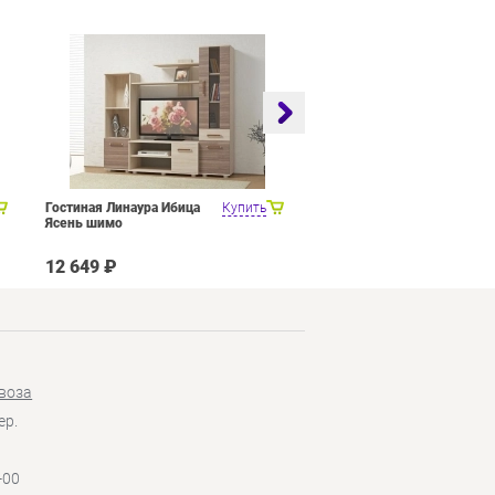
Гостиная Линаура Ибица
Купить
Набор мебели для общей
Ясень шимо
комнаты SMART мебель
Венера Венге Цаво Дуб
Белфорт с рисунком
12 649 ₽
27 449 ₽
воза
ер.
-00