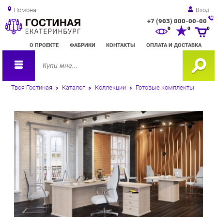
Помона
Вход
+7 (903) 000-00-00
Зак
0
0
0
обр
О ПРОЕКТЕ
ФАБРИКИ
КОНТАКТЫ
ОПЛАТА И ДОСТАВКА
зво
Твоя Гостиная
Каталог
Коллекции
Готовые комплекты