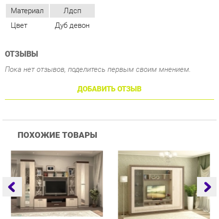
Пока нет отзывов, поделитесь первым своим мнением.
ДОБАВИТЬ ОТЗЫВ
ПОХОЖИЕ ТОВАРЫ
Гостиная Стиль
Гостиная Витра
Г
Атлантида-2 Венге-дуб
Симфония 7.10
Белфорд
25 223 ₽
55 482 ₽
Купить
Купить
info@drawing-room.ru
+7 (903) 000-00-00