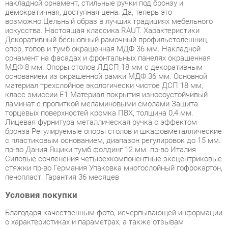
искусства. Настоящая классика.RAUT. Характеристики
Декоративный бесшовный рамочный профильстолешниц,
опор, топов и тумб окрашенная МДФ 36 мм. Накладной
орнамент на фасадах и фронтальных панелях окрашенная
МДФ 8 мм. Опоры столов ЛДСП 18 мм с декоративным
основанием из окрашенной рамки МДФ 36 мм. Основной
материал трехслойное экологически чистое ДСП 18 мм,
класс эмиссии Е1 Материал покрытия износоустойчивый
ламинат с пропиткой меламиновыми смолами Защита
торцевых поверхностей кромка ПВХ, толщина 0,4 мм.
Лицевая фурнитура металлическая ручка с эффектом
бронза Регулируемые опоры столов и шкафовметаллические
с пластиковым основанием, диапазон регулировок до 15 мм.
пр-во Дания Ящики тумб фолдинг 12 мм. пр-во Италия
Силовые сочленения четырехкомпонентные эксцентриковые
стяжки пр-во Германия Упаковка многослойный гофрокартон,
пенопласт. Гарантия 36 месяцев
Условия покупки
Благодаря качественным фото, исчерпывающей информации
о характеристиках и параметрах, а также отзывам
покупателей маркетплэйса «Твой Зал Екатеринбург» купить
товар «Кабинет руководителя Skyland Raut 5 Дуб Девон»
категории Готовые комплекты производства Skyland с
доставкой из Екатеринбурга по цене со скидкой и гарантией