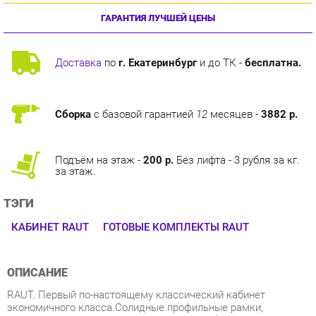
Доставка
по
г. Екатеринбург
и до ТК -
бесплатна.
Сборка
с базовой гарантией
12
месяцев -
3882 р.
Подъём на этаж -
200 р.
Без лифта - 3 рубля за кг.
за этаж.
ТЭГИ
КАБИНЕТ RAUT
ГОТОВЫЕ КОМПЛЕКТЫ RAUT
ОПИСАНИЕ
RAUT. Первый по-настоящему классический кабинет
экономичного класса.Солидные профильные рамки,
накладной орнамент, стильные ручки под бронзу и
демократичная, доступная цена. Да, теперь это
возможно.Цельный образ в лучших традициях мебельного