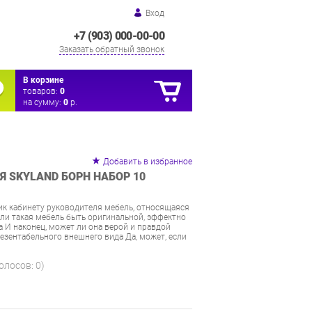
Вход
+7 (903) 000-00-00
Заказать обратный звонок
В корзине
товаров:
0
на сумму:
0
р.
Добавить в избранное
 SKYLAND БОРН НАБОР 10
к кабинету руководителя мебель, относящаяся
ли такая мебель быть оригинальной, эффектно
 И наконец, может ли она верой и правдой
резентабельного внешнего вида Да, может, если
голосов:
0
)