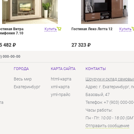
остиная Витра
Купить
Гостиная Леко Лотта 12
Купить
имфония 7.10
5 482 ₽
27 323 ₽
3) 000-00-00
ГОРОДА
КАРТА САЙТА
КОНТАКТЫ
Весь мир
html-карта
Шоурум и склад самовы
Екатеринбург
xml-карта
Адрес: г. Екатеринбург, п
yml-прайс
Базовый, 47
та
Телефон: +7 (903) 000-00
Часы работы:
Пн - Пт:
10:00 - 18:00 (GM
Отправить сообщение