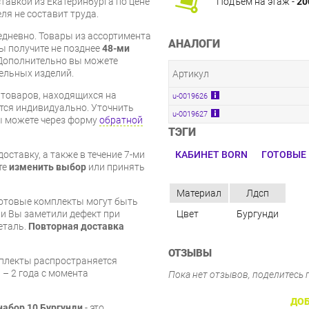
Подъём на этаж -
20
тавкой из Екатеринбурга по цене
ля не составит труда.
дневно. Товары из ассортимента
АНАЛОГИ
вы получите не позднее
48-ми
Дополнительно вы можете
бельных изделий.
Артикул
я товаров, находящихся на
u-0019626
тся индивидуально. Уточнить
u-0019627
вы можете через форму
обратной
ТЭГИ
КАБИНЕТ BORN
ГОТОВЫЕ
оставку, а также в течение 7-ми
те
изменить выбор
или принять
Материал
Лдсп
готовые комплекты могут быть
Цвет
Бургунди
и Вы заметили дефект при
еталь.
Повторная доставка
ОТЗЫВЫ
мплекты распространяется
 – 2 года с момента
Пока нет отзывов, поделитесь
ДОБ
набор 10 Бургунди
- это