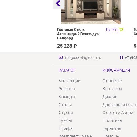
оцелевого
Купить
Гостиная Стиль
Купить
Г
я Олмеко
Атлантида-2 Венге-дуб
С
елый Белый
Белфорд
₽
25 223 ₽
5
info@drawing-room.ru
+7 (90
КАТАЛОГ
ИНФОРМАЦИЯ
Коллекции
О проекте
Зеркала
Контакты
Комоды
Дизайн
Столы
Доставка и Опла
Стулья
Скидки и Акции
Тумбы
Политика
Шкафы
Гарантия
Комплектующие
Помощь