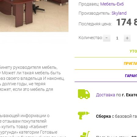
Продавец:
Мебель-Екб
Производитель:
Skyland
174 
Последняя цена:
-
+
Количество:
УТО
ПРИГЛ
инету руководителя мебель,
у Может ли такая мебель быть
ГАРАН
аз своего владельца И наконец,
 долгие годы, не теряя
ожет, если это мебель для
Доставка
по
г. Екат
рпывающей информации о
Сборка
с базовой г
же отзывам покупателей
 купить товар «Кабинет
Бургунди» категории Готовые