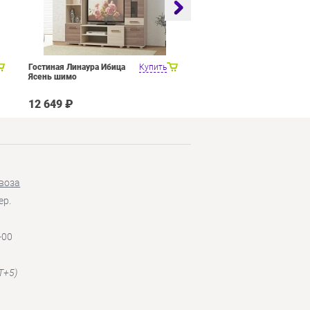
Гостиная Линаура Ибица
Купить
Набор мебели для общей
Ясень шимо
комнаты SMART мебель
Венера Венге Цаво Дуб
Белфорт с рисунком
12 649 ₽
27 449 ₽
воза
ер.
-00
T+5)