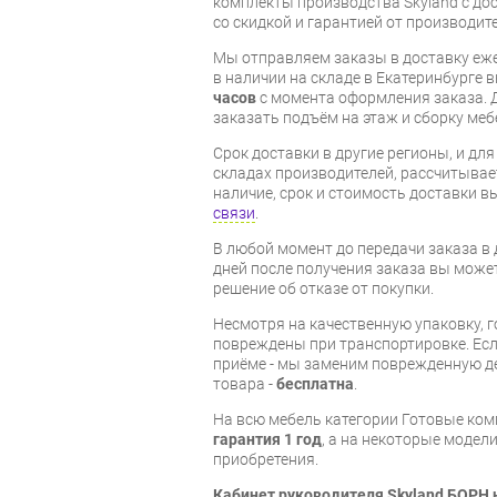
комплекты производства Skyland с дос
со скидкой и гарантией от производите
Мы отправляем заказы в доставку еже
в наличии на складе в Екатеринбурге 
часов
с момента оформления заказа. 
заказать подъём на этаж и сборку ме
Срок доставки в другие регионы, и дл
складах производителей, рассчитывае
наличие, срок и стоимость доставки 
связи
.
В любой момент до передачи заказа в д
дней после получения заказа вы може
решение об отказе от покупки.
Несмотря на качественную упаковку, 
повреждены при транспортировке. Есл
приёме - мы заменим поврежденную д
товара -
бесплатна
.
На всю мебель категории Готовые ко
гарантия 1 год
, а на некоторые модели
приобретения.
Кабинет руководителя Skyland БОРН 