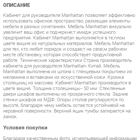
использовать офисное пространство, размещая элементы
мебели в разных сочетаниях. Мебель Manhattan визуально
увеличит ваш офис и подчеркнe;т имидж успешного
предприятия. Кабинет Manhattan выполняется в тe;плом
цвете вишня из натуральных материалов. Мебель Manhattan
для тех, кто любит порядок и создаe;т на своe;м рабочем
месте обстановку, которая способствует продуктивной
работе. Технические характеристики Страна производитель
кабинета для руководителя Manhattan- Китай. Мебель
Manhattan выполнена из шпона с глянцевым покрытием из
меламина и вставками из искусственной кожи. Кромка
столешниц из массива. Кабинет Manhattan производится в
цвете вишня. Толщина столешницы-- 50 мм. Стеклянные
двери шкафов выполнены из прозрачного стекла. Задние
стенки шкафов из МДФ. Опоры столов регулируются по
высоте, благодаря чему мебель остаe;тся устойчивой на
неровной поверхности. Верхний ящик тумбы запирается на
замок.
Условия покупки
Благодаря качественным фото, исчерпывающей информации
о характеристиках и параметрах, а также отзывам
покупателей маркетплэйса «Твой Зал Екатеринбург» купить
товар «Кабинет руководителя POINTEX Manhattan набор 1
Вишня» категории Готовые комплекты производства Pointex