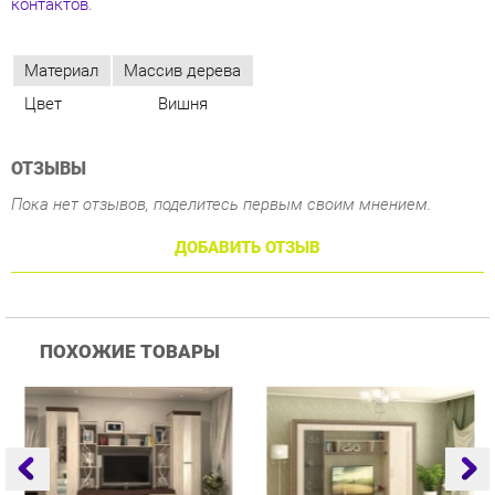
ОТЗЫВЫ
Пока нет отзывов, поделитесь первым своим мнением.
ДОБАВИТЬ ОТЗЫВ
ПОХОЖИЕ ТОВАРЫ
Гостиная Стиль
Гостиная Витра
Г
Атлантида-2 Венге-дуб
Симфония 7.10
Белфорд
25 223 ₽
55 482 ₽
Купить
Купить