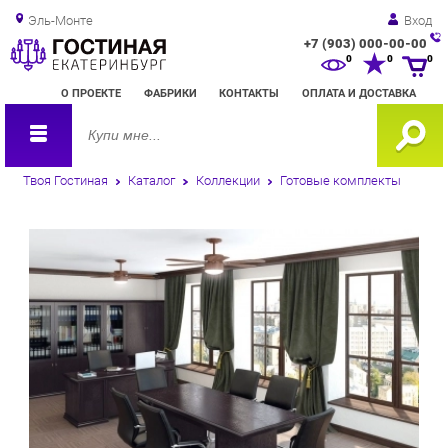
Эль-Монте
Вход
+7 (903) 000-00-00
Зак
0
0
0
обр
О ПРОЕКТЕ
ФАБРИКИ
КОНТАКТЫ
ОПЛАТА И ДОСТАВКА
зво
Твоя Гостиная
Каталог
Коллекции
Готовые комплекты