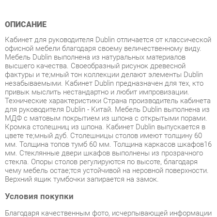
Кабинет для руководителя Dublin отличается от классической
офисной мебели благодаря своему величественному виду.
Мебель Dublin выполнена из натуральных материалов
высшего качества. Своеобразный рисунок древесной
фактуры и тe;мный тон коллекции делают элементы Dublin
незабываемыми. Кабинет Dublin предназначен для тех, кто
привык мыслить нестандартно и любит импровизации.
Технические характеристики Страна производитель кабинета
для руководителя Dublin - Китай. Мебель Dublin выполнена из
МДФ с матовым покрытием из шпона с открытыми порами.
Кромка столешниц из шпона. Кабинет Dublin выпускается в
цвете тe;мный дуб. Столешницы столов имеют толщину 60
мм. Толщина топов тумб 60 мм. Толщина каркасов шкафов16
мм. Стеклянные двери шкафов выполнены из прозрачного
стекла. Опоры столов регулируются по высоте, благодаря
чему мебель остаe;тся устойчивой на неровной поверхности.
Верхний ящик тумбочки запирается на замок.
Условия покупки
Благодаря качественным фото, исчерпывающей информации
о характеристиках и параметрах, а также отзывам
покупателей маркетплэйса «Твой Зал Екатеринбург» купить
товар «Кабинет руководителя POINTEX Dublin набор 3 темный
дуб» категории Готовые комплекты производства Pointex с