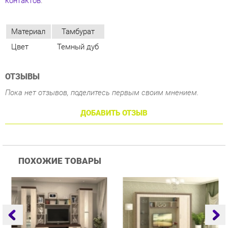
ОТЗЫВЫ
Пока нет отзывов, поделитесь первым своим мнением.
ДОБАВИТЬ ОТЗЫВ
ПОХОЖИЕ ТОВАРЫ
Гостиная Стиль
Гостиная Витра
Г
Атлантида-2 Венге-дуб
Симфония 7.10
Белфорд
25 223 ₽
55 482 ₽
Купить
Купить