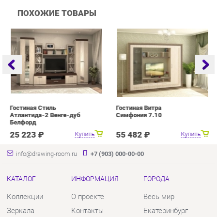
Гостиная Стиль
Гостиная Витра
Г
Атлантида-2 Венге-дуб
Симфония 7.10
Белфорд
25 223 ₽
55 482 ₽
Купить
Купить
info@drawing-room.ru
+7 (903) 000-00-00
КАТАЛОГ
ИНФОРМАЦИЯ
ГОРОДА
Коллекции
О проекте
Весь мир
Зеркала
Контакты
Екатеринбург
Комоды
Дизайн
Столы
Доставка и Оплата
Стулья
Скидки и Акции
Тумбы
Политика