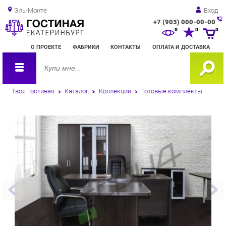
Эль-Монте
Вход
+7 (903) 000-00-00
Зак
0
0
0
обр
О ПРОЕКТЕ
ФАБРИКИ
КОНТАКТЫ
ОПЛАТА И ДОСТАВКА
зво
Твоя Гостиная
Каталог
Коллекции
Готовые комплекты