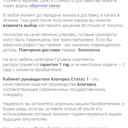
изменить выбор
или принять решение об отказе от покупки.
Несмотря на качественную упаковку, готовые комплекты
могут быть повреждены при транспортировке. Если Вы
заметили дефект при приёме - мы заменим поврежденную
деталь.
Повторная доставка
товара -
бесплатна
.
На всю мебель категории Готовые комплекты
распространяется
гарантия 1 год
, а на некоторые модели – 2
года с момента приобретения.
Кабинет руководителя Альтерна Статус 1
- это
качественное изделие производства
Альтерна
,
соответствующее современному государственному
стандарту.
Надеемся, вы останетесь довольны вашим приобретением, и
будем рады, если вы оставите отзыв об опыте его
использования, который поможет сориентироваться нашим
будущим покупателям.
Кроме формы
обратной связи
получить развёрнутую
консультацию, фото и видеообзор продукции вы можете по
e-mail, телефону в Екатеринбурге и через мессенджеры
Telegram и WhatsApp.
Готовые комплекты также можно сравнить между собой в