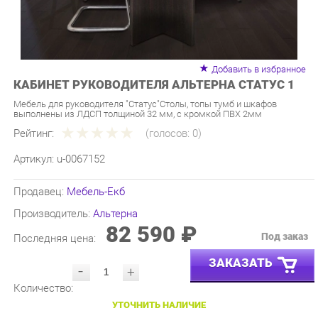
Добавить в избранное
КАБИНЕТ РУКОВОДИТЕЛЯ АЛЬТЕРНА СТАТУС 1
Мебель для руководителя "Статус"Столы, топы тумб и шкафов
выполнены из ЛДСП толщиной 32 мм, с кромкой ПВХ 2мм
Рейтинг:
(голосов:
0
)
Артикул:
u-0067152
Продавец:
Мебель-Екб
Производитель:
Альтерна
82 590 ₽
Под заказ
Последняя цена:
ЗАКАЗАТЬ
-
+
Количество:
УТОЧНИТЬ НАЛИЧИЕ
ПРИГЛАСИТЬ ЗАМЕРЩИКА