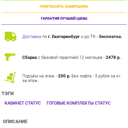
ГАРАНТИЯ ЛУЧШЕЙ ЦЕНЫ
Доставка
по
г. Екатеринбург
и до ТК -
бесплатна.
Сборка
с базовой гарантией
12
месяцев -
2478 р.
Подъём на этаж -
200 р.
Без лифта - 3 рубля за кг.
за этаж.
ТЭГИ
КАБИНЕТ СТАТУС
ГОТОВЫЕ КОМПЛЕКТЫ СТАТУС
ОПИСАНИЕ
Мебель для руководителя "Статус"Столы, топы тумб и
шкафов выполнены из ЛДСП толщиной 32 мм, с кромкой
ПВХ 2мм.Все изделия устанавливаются на регулируемые по