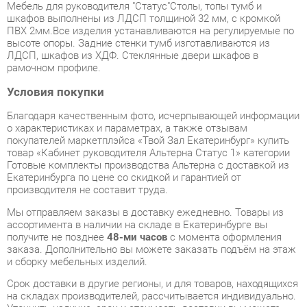
высоте опоры. Задние стенки тумб изготавливаются из
ЛДСП, шкафов из ХДФ. Стеклянные двери шкафов в
рамочном профиле.
Условия покупки
Благодаря качественным фото, исчерпывающей информации
о характеристиках и параметрах, а также отзывам
покупателей маркетплэйса «Твой Зал Екатеринбург» купить
товар «Кабинет руководителя Альтерна Статус 1» категории
Готовые комплекты производства Альтерна с доставкой из
Екатеринбурга по цене со скидкой и гарантией от
производителя не составит труда.
Мы отправляем заказы в доставку ежедневно. Товары из
ассортимента в наличии на складе в Екатеринбурге вы
получите не позднее
48-ми часов
с момента оформления
заказа. Дополнительно вы можете заказать подъём на этаж
и сборку мебельных изделий.
Срок доставки в другие регионы, и для товаров, находящихся
на складах производителей, рассчитывается индивидуально.
Уточнить наличие, срок и стоимость доставки вы можете
через форму
обратной связи
.
В любой момент до передачи заказа в доставку, а также в
течение 7-ми дней после получения заказа вы можете