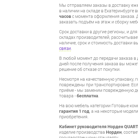
Мы отправляем заказы в доставку еже
в наличии на складе в Екатеринбурге 
часов
с момента оформления заказа. 
заказать подъём на этаж и сборку ме
Срок доставки в другие регионы, и дл
складах производителей, рассчитывае
наличие, срок и стоимость доставки 
связи
.
В любой момент до передачи заказа в д
дней после получения заказа вы може
решение об отказе от покупки.
Несмотря на качественную упаковку, 
повреждены при транспортировке. Есл
приёме - мы заменим поврежденную д
товара -
бесплатна
.
На всю мебель категории Готовые ко
гарантия 1 год
, а на некоторые модели
приобретения.
Кабинет руководителя Норден QUART
изделие производства
Норден
, соотв
государственному стандарту.