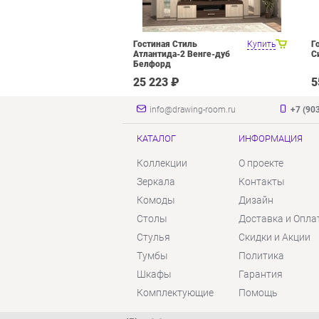
оцелевого
Купить
Гостиная Стиль
Купить
Г
я Олмеко
Атлантида-2 Венге-дуб
С
елый Белый
Белфорд
₽
25 223 ₽
5
info@drawing-room.ru
+7 (90
КАТАЛОГ
ИНФОРМАЦИЯ
Коллекции
О проекте
Зеркала
Контакты
Комоды
Дизайн
Столы
Доставка и Опла
Стулья
Скидки и Акции
Тумбы
Политика
Шкафы
Гарантия
Комплектующие
Помощь