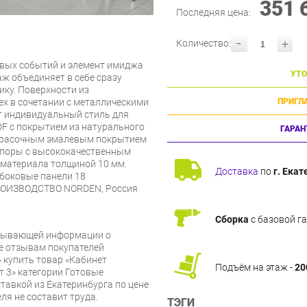
351 
Последняя цена:
-
+
Количество:
евых событий и элемент имиджа
УТО
аж объединяет в себе сразу
ику. Поверхности из
х в сочетании с металлическими
ПРИГЛ
т индивидуальный стиль для
F с покрытием из натурального
ГАРАН
красочным эмалевым покрытием
оры с высококачественным
материала толщиной 10 мм.
Доставка
по
г. Екат
боковые панели 18
РОИЗВОДСТВО NORDEN, Россия
Сборка
с базовой г
рпывающей информации о
же отзывам покупателей
 купить товар «Кабинет
Подъём на этаж -
20
 3» категории Готовые
тавкой из Екатеринбурга по цене
ля не составит труда.
ТЭГИ