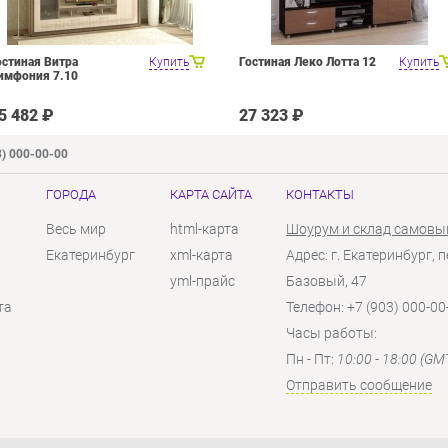
остиная Витра
Купить
Гостиная Леко Лотта 12
Купить
имфония 7.10
5 482 ₽
27 323 ₽
3) 000-00-00
ГОРОДА
КАРТА САЙТА
КОНТАКТЫ
Весь мир
html-карта
Шоурум и склад самовы
Екатеринбург
xml-карта
Адрес: г. Екатеринбург, п
yml-прайс
Базовый, 47
та
Телефон: +7 (903) 000-00
Часы работы:
Пн - Пт:
10:00 - 18:00 (GM
Отправить сообщение