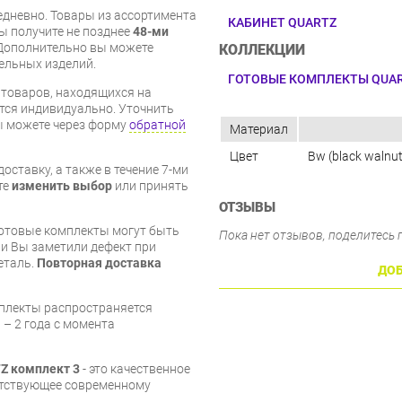
дневно. Товары из ассортимента
КАБИНЕТ QUARTZ
вы получите не позднее
48-ми
Дополнительно вы можете
КОЛЛЕКЦИИ
бельных изделий.
ГОТОВЫЕ КОМПЛЕКТЫ QUA
я товаров, находящихся на
тся индивидуально. Уточнить
вы можете через форму
обратной
Материал
Цвет
Bw (black walnu
оставку, а также в течение 7-ми
те
изменить выбор
или принять
ОТЗЫВЫ
готовые комплекты могут быть
Пока нет отзывов, поделитесь
и Вы заметили дефект при
еталь.
Повторная доставка
ДОБ
мплекты распространяется
 – 2 года с момента
Z комплект 3
- это качественное
етствующее современному