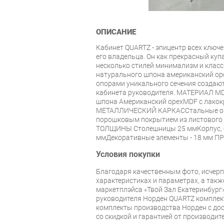
ОПИСАНИЕ
Кабинет QUARTZ - эпицентр всех ключ
его владельца. Он как прекрасный куп
несколько стилей минимализм и класс
натурального шпона американский оре
опорами уникального сечения создаю
кабинета руководителя. МАТЕРИАЛ MD
шпона Американский орехMDF с лако
МЕТАЛЛИЧЕСКИЙ КАРКАССтальные оп
порошковым покрытием из листового 
ТОЛЩИНЫ Столешницы 25 ммКорпус, 
ммДекоративные элементы - 18 мм П
Условия покупки
Благодаря качественным фото, исче
характеристиках и параметрах, а так
маркетплэйса «Твой Зал Екатеринбург»
руководителя Норден QUARTZ комплект
комплекты производства Норден с дос
со скидкой и гарантией от производите