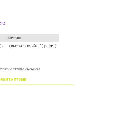
RTZ
Металл
t) орех американский/gf (графит)
 первым своим мнением.
АВИТЬ ОТЗЫВ