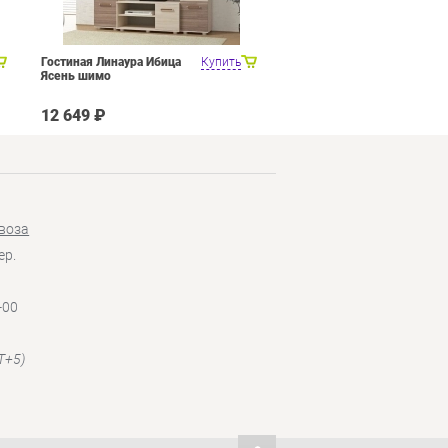
Гостиная Линаура Ибица
Купить
Набор мебели для общей
Ясень шимо
комнаты SMART мебель
Венера Венге Цаво Дуб
Белфорт с рисунком
12 649 ₽
27 449 ₽
воза
ер.
-00
T+5)