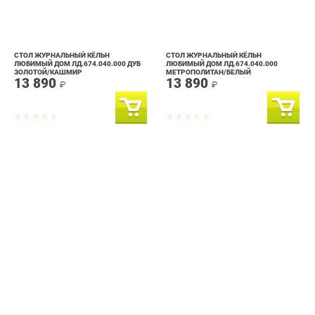
СТОЛ ЖУРНАЛЬНЫЙ КЁЛЬН
СТОЛ ЖУРНАЛЬНЫЙ КЁЛЬН
ЛЮБИМЫЙ ДОМ ЛД.674.040.000 ДУБ
ЛЮБИМЫЙ ДОМ ЛД.674.040.000
ЗОЛОТОЙ/КАШМИР
МЕТРОПОЛИТАН/БЕЛЫЙ
13 890
13 890
₽
₽