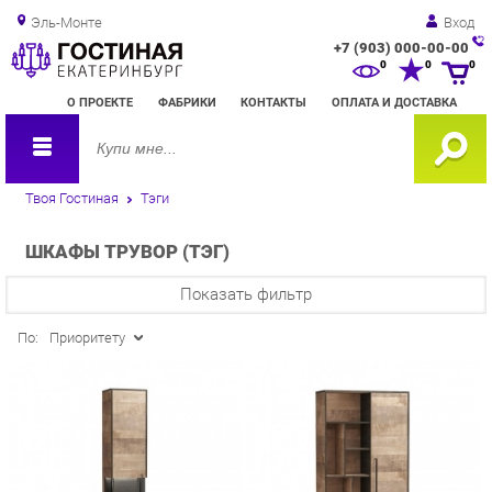
Эль-Монте
Вход
+7 (903) 000-00-00
Зак
0
0
0
обр
О ПРОЕКТЕ
ФАБРИКИ
КОНТАКТЫ
ОПЛАТА И ДОСТАВКА
зво
Твоя Гостиная
Тэги
ШКАФЫ ТРУВОР (ТЭГ)
Показать фильтр
По:
Приоритету